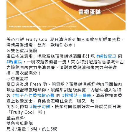
美心西餅 Fruity Cool 夏日清涼系列加入兩款全新鮮果蛋糕，
清新果香爆燈，總有一款啱你心水！
🍈雙色蜜瓜脆脆
蜜瓜控注意啦！呢款蛋糕頂層鋪滿清甜多汁嘅
#網紋蜜瓜
同
#哈蜜瓜
，一啖咬落去消暑一流！夾心特別配搭咗香濃嘅朱古
力脆脆同朱古力牛油忌廉，清甜果香與濃郁朱古力完美碰
撞，層次感滿分！
🍊香橙蛋糕
夏日炎炎想 Fresh 啲、開胃啲？頂層鋪滿新鮮橙肉同西柚肉
嘅香橙蛋糕就啱晒你，酸酸甜甜超級解膩！內層仲加入咗特
製
#桔子杏仁香橙軟心醬
同
#檸檬芝士慕絲
，清新柑橘果香
遇上軟滑芝士，真係會忍唔住食完一啖又一啖！
同系列仲有
#提子切餅
，快預訂同親朋好友一齊感受夏日嘅
「Fruity Cool」啦！
產品資料:
雙色蜜瓜脆脆
尺寸/重量：6吋，約1.5磅