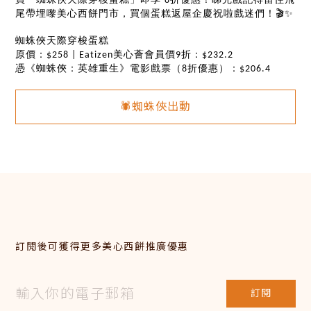
8
🎬✨
尾帶埋嚟美心西餅門市，買個蛋糕返屋企慶祝啦戲迷們！
蜘蛛俠天際穿梭蛋糕
原價：
美心薈會員價
折：
$258 | Eatizen
9
$232.2
憑《蜘蛛俠：英雄重生》電影戲票（
折優惠）：
8
$206.4
🕷️蜘蛛俠出動
訂閱後可獲得更多美心西餅推廣優惠
訂閱