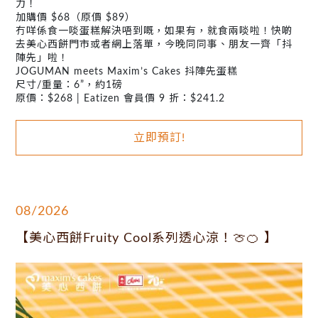
力！
加購價 $68（原價 $89）
冇咩係食一啖蛋糕解決唔到嘅，如果有，就食兩啖啦！快啲
去美心西餅門市或者網上落單，今晚同同事、朋友一齊「抖
陣先」啦！
JOGUMAN meets Maxim’s Cakes 抖陣先蛋糕
尺寸/重量：6”，約1磅
原價：$268 | Eatizen 會員價 9 折：$241.2
立即預訂!
08/2026
【美心西餅Fruity Cool系列透心涼！🍈🍊 】