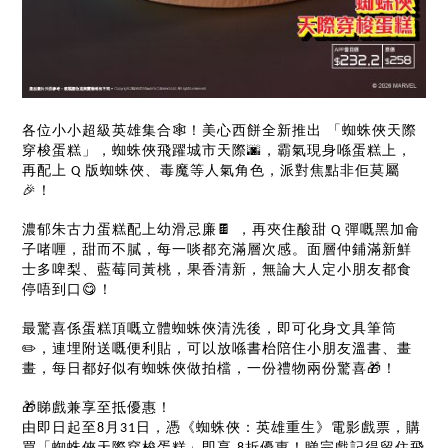
🕸️
各位小小超級英雄集合
！美心西餅全新推出
「蜘蛛俠天際
🌆
穿梭蛋糕」，蜘蛛俠飛躍城市天際
，霸氣現身喺蛋糕上，
再配上
版蜘蛛俠、毒魔等人氣角色，派對焦點非佢莫屬
Q
🎉
！
🍫
濃郁朱古力蛋糕配上幼滑忌廉
，再夾住酸甜
彈嘅黑加侖
Q
子啫喱，甜而不膩，每一啖都充滿層次感。面層仲鋪滿新鮮
士多啤梨、藍莓同黃桃，果香清新，無論大人定小朋友都食
😋
停唔到口
！
最驚喜係蛋糕頂嘅立體蜘蛛俠清洗後，即可化身文具筆筒
✏️
，連埋附送嘅便利貼，可以放喺書枱陪住小朋友溫書、畫
🎁
畫，每日都好似有蜘蛛俠做拍檔，一份禮物兩份驚喜
！
🎁
睇戲兼享至抵優惠！
由即日起至
月
日，憑《蜘蛛俠：英雄重生》電影戲票，購
8
31
買「蜘蛛俠天際穿梭蛋糕」即享
折優惠！睇完戲記得留住飛