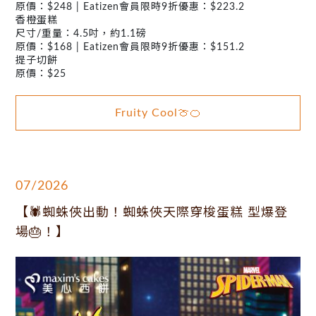
原價：$248 | Eatizen會員限時9折優惠：$223.2
香橙蛋糕
尺寸/重量：4.5吋，約1.1磅
原價：$168 | Eatizen會員限時9折優惠：$151.2
提子切餅
原價：$25
Fruity Cool🍈🍊
07/2026
【🕷️蜘蛛俠出動！蜘蛛俠天際穿梭蛋糕 型爆登
場🎂！】