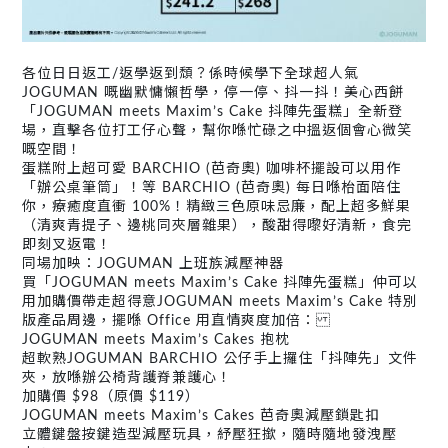
各位日日返工/返學返到頹？係時候學下全球超人氣
JOGUMAN 嘅幽默慵懶哲學，停一停、抖一抖！美心西餅
「JOGUMAN meets Maxim’s Cake 抖陣先蛋糕」全新登
場，直擊各位打工仔心聲，幫你喺忙碌之中搵返個會心微笑
嘅空間！
蛋糕附上超可愛 BARCHIO (芭奇奧) 咖啡杯擺設可以用作
「辦公桌筆筒」！等 BARCHIO (芭奇奧) 每日喺枱面陪住
你，療癒度直衝 100%！精緻三色原味忌廉，配上超多鮮果
（清爽青提子、邊桃同夾層雜果），酸甜得嚟好清新，食完
即刻叉返電！
同場加映：JOGUMAN 上班族減壓神器
買「JOGUMAN meets Maxim’s Cake 抖陣先蛋糕」仲可以
用加購價帶走超得意JOGUMAN meets Maxim’s Cake 特別
版產品周邊，擺喺 Office 用直情爽度加倍：
JOGUMAN meets Maxim’s Cakes 抱枕
超軟熟JOGUMAN BARCHIO 公仔手上攞住「抖陣先」文件
夾，放喺辦公椅背護脊兼護心！
加購價 $98（原價 $119）
JOGUMAN meets Maxim’s Cakes 芭奇奧減壓鎖匙扣
立體鍵盤按鍵造型減壓玩具，紓壓狂撳，隨時隨地發洩壓