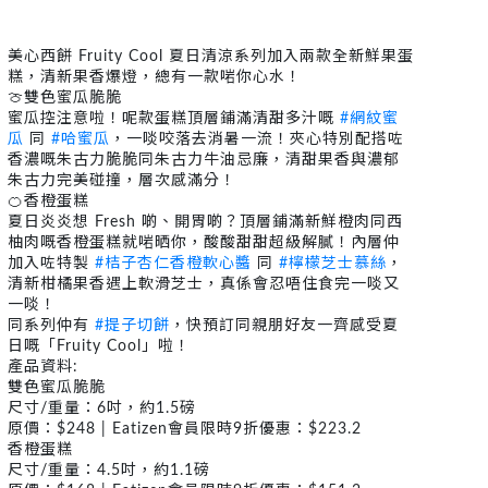
美心西餅 Fruity Cool 夏日清涼系列加入兩款全新鮮果蛋
糕，清新果香爆燈，總有一款啱你心水！
🍈雙色蜜瓜脆脆
蜜瓜控注意啦！呢款蛋糕頂層鋪滿清甜多汁嘅
#網紋蜜
瓜
同
#哈蜜瓜
，一啖咬落去消暑一流！夾心特別配搭咗
香濃嘅朱古力脆脆同朱古力牛油忌廉，清甜果香與濃郁
朱古力完美碰撞，層次感滿分！
🍊香橙蛋糕
夏日炎炎想 Fresh 啲、開胃啲？頂層鋪滿新鮮橙肉同西
柚肉嘅香橙蛋糕就啱晒你，酸酸甜甜超級解膩！內層仲
加入咗特製
#桔子杏仁香橙軟心醬
同
#檸檬芝士慕絲
，
清新柑橘果香遇上軟滑芝士，真係會忍唔住食完一啖又
一啖！
同系列仲有
#提子切餅
，快預訂同親朋好友一齊感受夏
日嘅「Fruity Cool」啦！
產品資料:
雙色蜜瓜脆脆
尺寸/重量：6吋，約1.5磅
原價：$248 | Eatizen會員限時9折優惠：$223.2
香橙蛋糕
尺寸/重量：4.5吋，約1.1磅