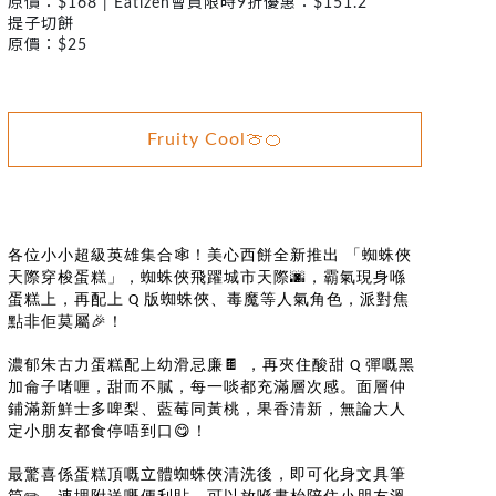
原價：$168 | Eatizen會員限時9折優惠：$151.2
提子切餅
原價：$25
Fruity Cool🍈🍊
🕸️
各位小小超級英雄集合
！美心西餅全新推出
「蜘蛛俠
🌆
天際穿梭蛋糕」，蜘蛛俠飛躍城市天際
，霸氣現身喺
蛋糕上，再配上
版蜘蛛俠、毒魔等人氣角色，派對焦
Q
🎉
點非佢莫屬
！
🍫
濃郁朱古力蛋糕配上幼滑忌廉
，再夾住酸甜
彈嘅黑
Q
加侖子啫喱，甜而不膩，每一啖都充滿層次感。面層仲
鋪滿新鮮士多啤梨、藍莓同黃桃，果香清新，無論大人
😋
定小朋友都食停唔到口
！
最驚喜係蛋糕頂嘅立體蜘蛛俠清洗後，即可化身文具筆