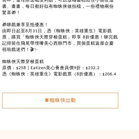
✏️
筒
，連埋附送嘅便利貼，可以放喺書枱陪住小朋友溫
書、畫畫，每日都好似有蜘蛛俠做拍檔，一份禮物兩份
🎁
驚喜
！
🎁
睇戲兼享至抵優惠！
由即日起至
月
日，憑《蜘蛛俠：英雄重生》電影戲
8
31
票，購買「蜘蛛俠天際穿梭蛋糕」即享
折優惠！睇完戲
8
記得留住飛尾帶埋嚟美心西餅門市，買個蛋糕返屋企慶
🎬✨
祝啦戲迷們！
蜘蛛俠天際穿梭蛋糕
原價：
美心薈會員價
折：
$258 | Eatizen
9
$232.2
憑《蜘蛛俠：英雄重生》電影戲票（
折優惠）：
8
$206.4
🕷️蜘蛛俠出動