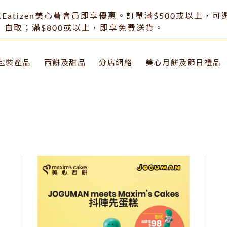
Eatizen美心薈會員即享優惠。訂單滿$500或以上，
自取；滿$800或以上，即享免費送貨。
包裝產品
西餅及甜品
分店網絡
美心月餅及節日禮品