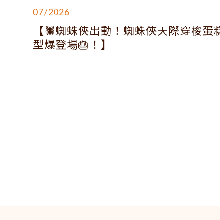
07/2026
【🕷️蜘蛛俠出動！蜘蛛俠天際穿梭蛋
型爆登場🎂！】