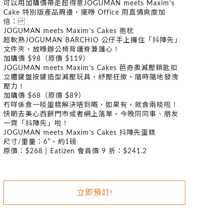
可以用加購價帶走超得意JOGUMAN meets Maxim’s
Cake 特別版產品周邊，擺喺 Office 用直情爽度加
倍：
JOGUMAN meets Maxim’s Cakes 抱枕
超軟熟JOGUMAN BARCHIO 公仔手上攞住「抖陣先」
文件夾，放喺辦公椅背護脊兼護心！
加購價 $98（原價 $119）
JOGUMAN meets Maxim’s Cakes 芭奇奧減壓鎖匙扣
立體鍵盤按鍵造型減壓玩具，紓壓狂撳，隨時隨地發洩
壓力！
加購價 $68（原價 $89）
冇咩係食一啖蛋糕解決唔到嘅，如果有，就食兩啖啦！
快啲去美心西餅門市或者網上落單，今晚同同事、朋友
一齊「抖陣先」啦！
JOGUMAN meets Maxim’s Cakes 抖陣先蛋糕
尺寸/重量：6”，約1磅
原價：$268 | Eatizen 會員價 9 折：$241.2
立即預訂!