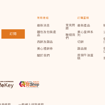
常用連結
訂購蛋糕
常見問
最新消息
最新產品
題
麵包及包裝產
美心皇牌系
訂閱
聯絡我
品
列
們
西餅及甜品
切餅
(
美心禮餅券
甜品撻
(
原個牛油蛋
關於我們
糕
會員條款
一般網上送貨條款