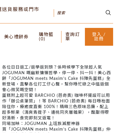
可選送貨服務或門市
購物籃
查詢訂
登入 /
美心禮餅券
(
0
)
單
註冊
各位日日返工/返學返到頹？係時候學下全球超人氣
JOGUMAN 嘅幽默慵懶哲學，停一停、抖一抖！美心西
餅「JOGUMAN meets Maxim’s Cake 抖陣先蛋糕」全
新登場，直擊各位打工仔心聲，幫你喺忙碌之中搵返個
會心微笑嘅空間！
蛋糕附上超可愛 BARCHIO (芭奇奧) 咖啡杯擺設可以用
作「辦公桌筆筒」！等 BARCHIO (芭奇奧) 每日喺枱面
陪住你，療癒度直衝 100%！精緻三色原味忌廉，配上
超多鮮果（清爽青提子、邊桃同夾層雜果），酸甜得嚟
好清新，食完即刻叉返電！
同場加映：JOGUMAN 上班族減壓神器
買「JOGUMAN meets Maxim’s Cake 抖陣先蛋糕」仲