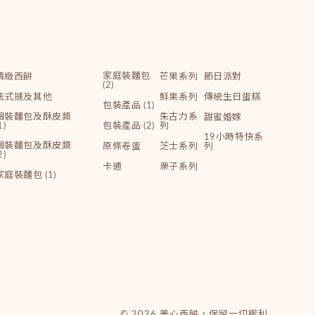
家庭裝麵包
精緻西餅
芒果系列
節日派對
(2)
法式撻及其他
鮮果系列
傳統生日蛋糕
包裝產品 (1)
個裝麵包及酥皮類
朱古力系
甜蜜婚嫁
1)
包裝產品 (2)
列
19小時特快系
個裝麵包及酥皮類
原條卷蛋
芝士系列
列
2)
卡通
栗子系列
家庭裝麵包 (1)
© 2026 美心西餅，保留一切權利