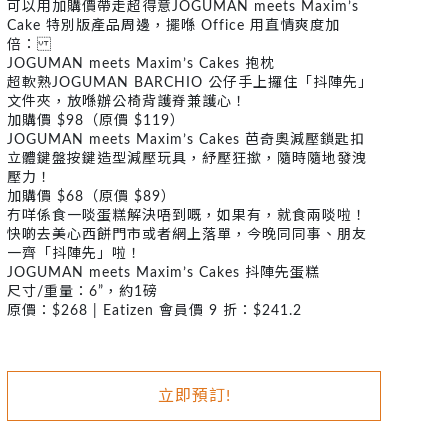
可以用加購價帶走超得意JOGUMAN meets Maxim’s
Cake 特別版產品周邊，擺喺 Office 用直情爽度加
倍：
JOGUMAN meets Maxim’s Cakes 抱枕
超軟熟JOGUMAN BARCHIO 公仔手上攞住「抖陣先」
文件夾，放喺辦公椅背護脊兼護心！
加購價 $98（原價 $119）
JOGUMAN meets Maxim’s Cakes 芭奇奧減壓鎖匙扣
立體鍵盤按鍵造型減壓玩具，紓壓狂撳，隨時隨地發洩
壓力！
加購價 $68（原價 $89）
冇咩係食一啖蛋糕解決唔到嘅，如果有，就食兩啖啦！
快啲去美心西餅門市或者網上落單，今晚同同事、朋友
一齊「抖陣先」啦！
JOGUMAN meets Maxim’s Cakes 抖陣先蛋糕
尺寸/重量：6”，約1磅
原價：$268 | Eatizen 會員價 9 折：$241.2
立即預訂!