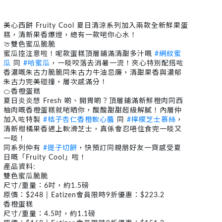
美心西餅 Fruity Cool 夏日清涼系列加入兩款全新鮮果蛋
糕，清新果香爆燈，總有一款啱你心水！
🍈雙色蜜瓜脆脆
蜜瓜控注意啦！呢款蛋糕頂層鋪滿清甜多汁嘅
#網紋蜜
瓜
同
#哈蜜瓜
，一啖咬落去消暑一流！夾心特別配搭咗
香濃嘅朱古力脆脆同朱古力牛油忌廉，清甜果香與濃郁
朱古力完美碰撞，層次感滿分！
🍊香橙蛋糕
夏日炎炎想 Fresh 啲、開胃啲？頂層鋪滿新鮮橙肉同西
柚肉嘅香橙蛋糕就啱晒你，酸酸甜甜超級解膩！內層仲
加入咗特製
#桔子杏仁香橙軟心醬
同
#檸檬芝士慕絲
，
清新柑橘果香遇上軟滑芝士，真係會忍唔住食完一啖又
一啖！
同系列仲有
#提子切餅
，快預訂同親朋好友一齊感受夏
日嘅「Fruity Cool」啦！
產品資料:
雙色蜜瓜脆脆
尺寸/重量：6吋，約1.5磅
原價：$248 | Eatizen會員限時9折優惠：$223.2
香橙蛋糕
尺寸/重量：4.5吋，約1.1磅