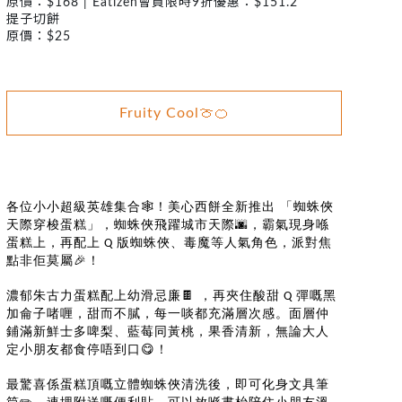
原價：$168 | Eatizen會員限時9折優惠：$151.2
提子切餅
原價：$25
Fruity Cool🍈🍊
🕸️
各位小小超級英雄集合
！美心西餅全新推出
「蜘蛛俠
🌆
天際穿梭蛋糕」，蜘蛛俠飛躍城市天際
，霸氣現身喺
蛋糕上，再配上
版蜘蛛俠、毒魔等人氣角色，派對焦
Q
🎉
點非佢莫屬
！
🍫
濃郁朱古力蛋糕配上幼滑忌廉
，再夾住酸甜
彈嘅黑
Q
加侖子啫喱，甜而不膩，每一啖都充滿層次感。面層仲
鋪滿新鮮士多啤梨、藍莓同黃桃，果香清新，無論大人
😋
定小朋友都食停唔到口
！
最驚喜係蛋糕頂嘅立體蜘蛛俠清洗後，即可化身文具筆