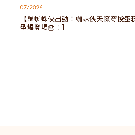
07/2026
【🕷️蜘蛛俠出動！蜘蛛俠天際穿梭蛋
型爆登場🎂！】