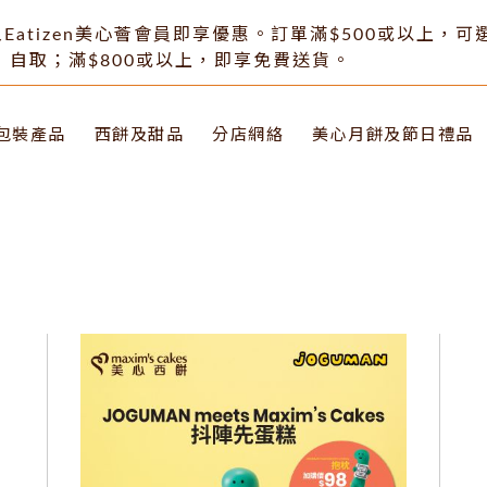
Eatizen美心薈會員即享優惠。訂單滿$500或以上，
自取；滿$800或以上，即享免費送貨。
包裝產品
西餅及甜品
分店網絡
美心月餅及節日禮品