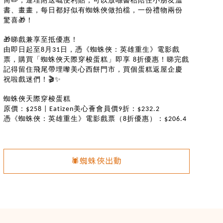
✏️
筒
，連埋附送嘅便利貼，可以放喺書枱陪住小朋友溫
書、畫畫，每日都好似有蜘蛛俠做拍檔，一份禮物兩份
🎁
驚喜
！
🎁
睇戲兼享至抵優惠！
由即日起至
月
日，憑《蜘蛛俠：英雄重生》電影戲
8
31
票，購買「蜘蛛俠天際穿梭蛋糕」即享
折優惠！睇完戲
8
記得留住飛尾帶埋嚟美心西餅門市，買個蛋糕返屋企慶
🎬✨
祝啦戲迷們！
蜘蛛俠天際穿梭蛋糕
原價：
美心薈會員價
折：
$258 | Eatizen
9
$232.2
憑《蜘蛛俠：英雄重生》電影戲票（
折優惠）：
8
$206.4
🕷️蜘蛛俠出動