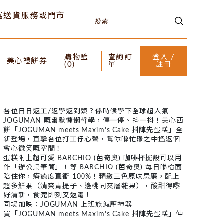
可選送貨服務或門市
購物籃
查詢訂
登入 /
美心禮餅券
(
0
)
單
註冊
各位日日返工/返學返到頹？係時候學下全球超人氣
JOGUMAN 嘅幽默慵懶哲學，停一停、抖一抖！美心西
餅「JOGUMAN meets Maxim’s Cake 抖陣先蛋糕」全
新登場，直擊各位打工仔心聲，幫你喺忙碌之中搵返個
會心微笑嘅空間！
蛋糕附上超可愛 BARCHIO (芭奇奧) 咖啡杯擺設可以用
作「辦公桌筆筒」！等 BARCHIO (芭奇奧) 每日喺枱面
陪住你，療癒度直衝 100%！精緻三色原味忌廉，配上
超多鮮果（清爽青提子、邊桃同夾層雜果），酸甜得嚟
好清新，食完即刻叉返電！
同場加映：JOGUMAN 上班族減壓神器
買「JOGUMAN meets Maxim’s Cake 抖陣先蛋糕」仲