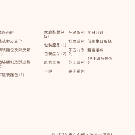
家庭裝麵包
精緻西餅
芒果系列
節日派對
(2)
法式撻及其他
鮮果系列
傳統生日蛋糕
包裝產品 (1)
個裝麵包及酥皮類
朱古力系
甜蜜婚嫁
1)
包裝產品 (2)
列
19小時特快系
個裝麵包及酥皮類
原條卷蛋
芝士系列
列
2)
卡通
栗子系列
家庭裝麵包 (1)
© 2026 美心西餅，保留一切權利