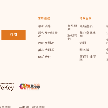
常用連結
訂購蛋糕
常見問
最新消息
最新產品
題
麵包及包裝產
美心皇牌系
訂閱
聯絡我
品
列
們
西餅及甜品
切餅
(
美心禮餅券
甜品撻
(
原個牛油蛋
關於我們
糕
會員條款
一般網上送貨條款