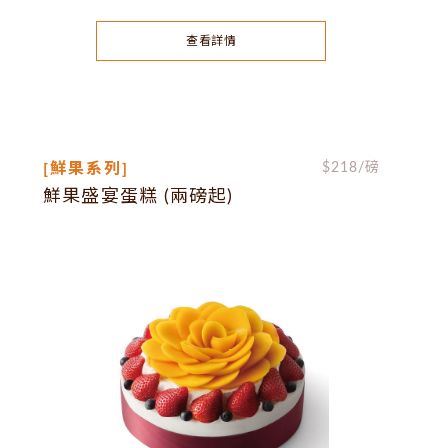
查看詳情
[鮮果系列]
$
218
/磅
鮮果盛宴蛋糕 (兩磅起)