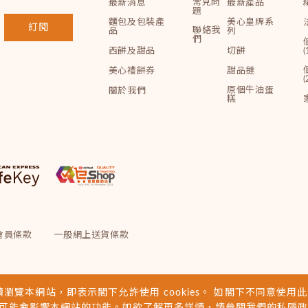
常見問
最新消息
最新產品
題
麵包及包裝產
美心皇牌系
訂閱
聯絡我
品
列
們
西餅及甜品
切餅
(
美心禮餅券
甜品撻
(
原個牛油蛋
關於我們
糕
會員條款
一般網上送貨條款
續瀏覽本網站，即表示閣下允許使用 cookies。 如閣下不同意使用此類