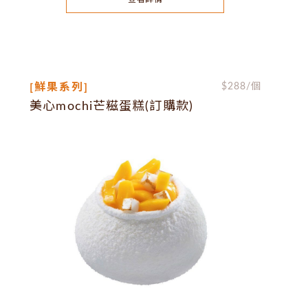
[鮮果系列]
$
288
/個
美心mochi芒糍蛋糕(訂購款)