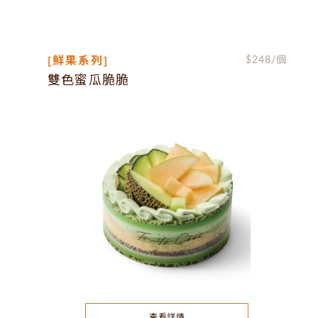
[鮮果系列]
$
248
/個
雙色蜜瓜脆脆
查看詳情