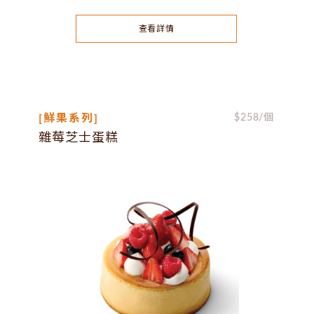
查看詳情
[鮮果系列]
$
258
/個
雜莓芝士蛋糕