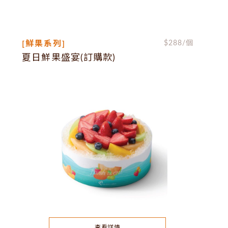
[鮮果系列]
$
288
/個
夏日鮮果盛宴(訂購款)
查看詳情