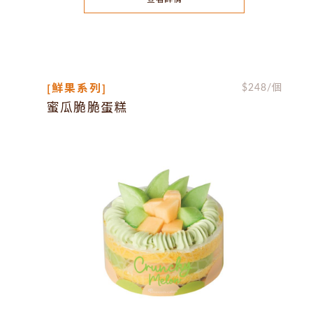
[鮮果系列]
$
248
/個
蜜瓜脆脆蛋糕