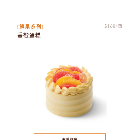
[鮮果系列]
$
168
/個
香橙蛋糕
查看詳情