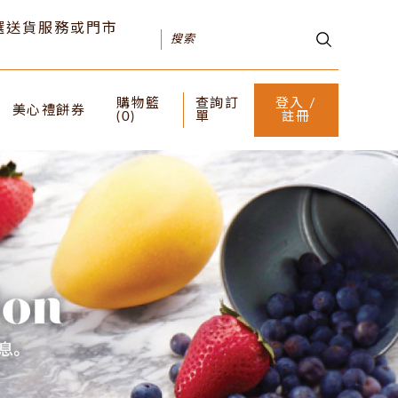
可選送貨服務或門市
購物籃
查詢訂
登入 /
美心禮餅券
(
0
)
單
註冊