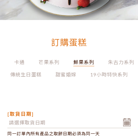
訂購蛋糕
列
卡通
芒果系列
鮮果系列
朱古力系列
傳統生日蛋糕
甜蜜婚嫁
19小時特快系列
[取貨日期]
同一訂單內所有產品之取餅日期必須為同一天