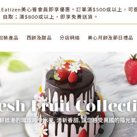
Eatizen美心薈會員即享優惠。訂單滿$500或以上，
自取；滿$800或以上，即享免費送貨。
包裝產品
西餅及甜品
分店網絡
美心月餅及節日禮品