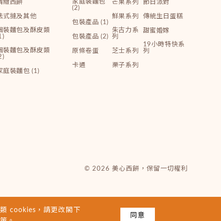
家庭裝麵包
精緻西餅
芒果系列
節日派對
(2)
法式撻及其他
鮮果系列
傳統生日蛋糕
包裝產品 (1)
個裝麵包及酥皮類
朱古力系
甜蜜婚嫁
1)
包裝產品 (2)
列
19小時特快系
個裝麵包及酥皮類
原條卷蛋
芝士系列
列
2)
卡通
栗子系列
家庭裝麵包 (1)
© 2026 美心西餅，保留一切權利
 cookies，請更改閣下
同意