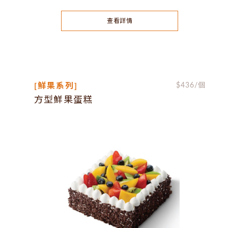
查看詳情
[鮮果系列]
$
436
/個
方型鮮果蛋糕