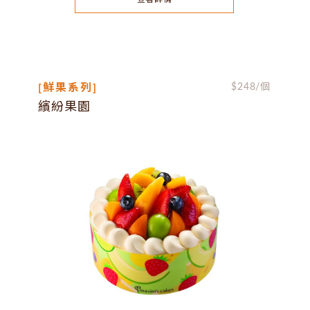
[鮮果系列]
$
248
/個
繽紛果園