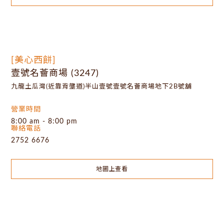
[美心西餅]
壹號名薈商場 (3247)
九龍土瓜灣(近靠背壟道)半山壹號壹號名薈商場地下2B號舖
營業時間
8:00 am - 8:00 pm
聯絡電話
2752 6676
地圖上查看