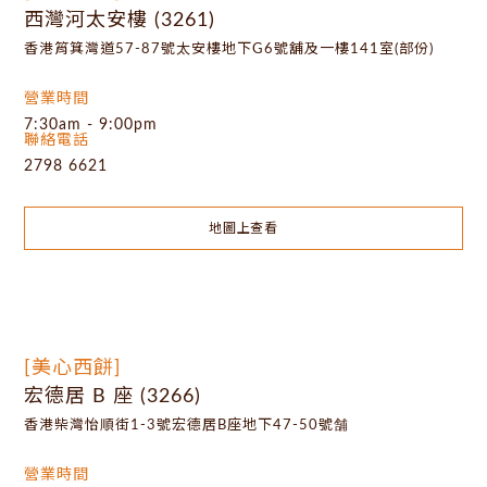
西灣河太安樓 (3261)
香港筲箕灣道57-87號太安樓地下G6號舖及一樓141室(部份)
營業時間
7:30am - 9:00pm
聯絡電話
2798 6621
地圖上查看
[美心西餅]
宏德居 B 座 (3266)
香港柴灣怡順街1-3號宏德居B座地下47-50號舗
營業時間