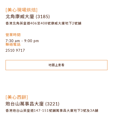
[美心現場烘焙]
北角康威大廈 (3185)
香港北角英皇道406至408號康威大廈地下2號舖
營業時間
7:30 am - 9:00 pm
聯絡電話
2510 9717
地圖上查看
[美心西餅]
炮台山萬事昌大廈 (3221)
香港炮台山英皇道147-151號舖萬事昌大廈地下3號及3A舖