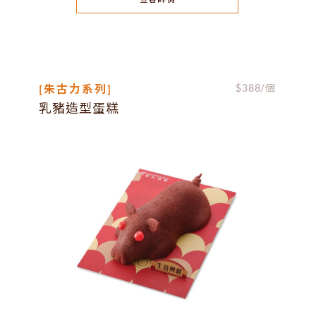
[朱古力系列]
$
388
/個
乳豬造型蛋糕