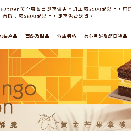
Eatizen美心薈會員即享優惠。訂單滿$500或以上，
自取；滿$800或以上，即享免費送貨。
包裝產品
西餅及甜品
分店網絡
美心月餅及節日禮品