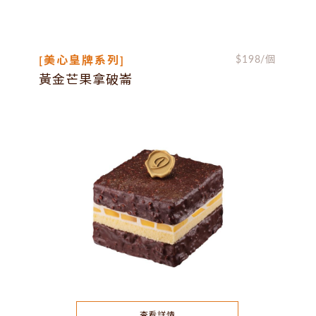
[美心皇牌系列]
$
198
/個
黃金芒果拿破崙
查看詳情