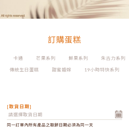
訂購蛋糕
列
卡通
芒果系列
鮮果系列
朱古力系列
傳統生日蛋糕
甜蜜婚嫁
19小時特快系列
[取貨日期]
同一訂單內所有產品之取餅日期必須為同一天