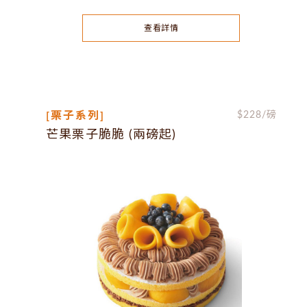
查看詳情
[栗子系列]
$
228
/磅
芒果栗子脆脆 (兩磅起)