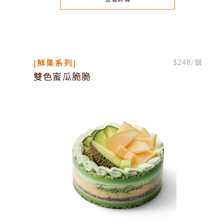
[鮮果系列]
$
248
/個
雙色蜜瓜脆脆