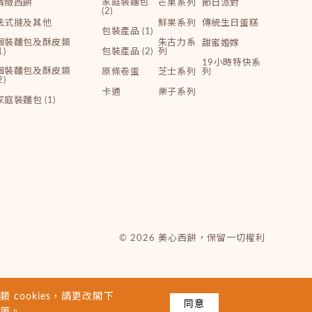
家庭裝麵包
精緻西餅
芒果系列
節日派對
(2)
法式撻及其他
鮮果系列
傳統生日蛋糕
包裝產品 (1)
個裝麵包及酥皮類
朱古力系
甜蜜婚嫁
1)
包裝產品 (2)
列
19小時特快系
個裝麵包及酥皮類
原條卷蛋
芝士系列
列
2)
卡通
栗子系列
家庭裝麵包 (1)
© 2026 美心西餅，保留一切權利
 cookies，請更改閣下
同意