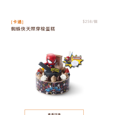
[卡通]
$
258
/個
蜘蛛俠天際穿梭蛋糕
查看詳情