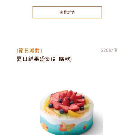
查看詳情
[節日派對]
$
288
/個
夏日鮮果盛宴(訂購款)