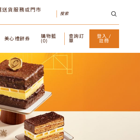
可選送貨服務或門市
購物籃
查詢訂
登入 /
美心禮餅券
(
0
)
單
註冊