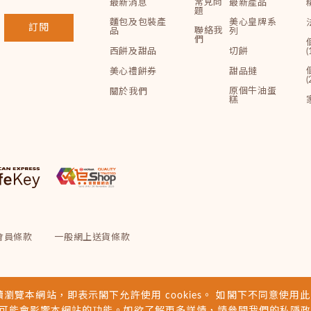
常見問
最新消息
最新產品
題
麵包及包裝產
美心皇牌系
訂閱
聯絡我
品
列
們
西餅及甜品
切餅
(
美心禮餅券
甜品撻
(
原個牛油蛋
關於我們
糕
會員條款
一般網上送貨條款
續瀏覽本網站，即表示閣下允許使用 cookies。 如閣下不同意使用此類