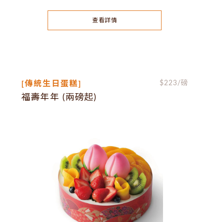
查看詳情
[傳統生日蛋糕]
$
223
/磅
福壽年年 (兩磅起)